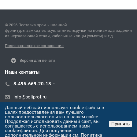
© 2026 Поставка промышленной
фурнитуры:замки,петли,уплотнитель,ручки из полиамида,изделия
из нержавеющей стали, кабельные клицы (хомуты) и т.д.
Пользовательское соглашение
Версия для печати
Наши контакты
8-495-669-20-18
info@poliprof.ru
Данный веб-сайт использует cookie-файлы в
ул. Восстания, 100, корп. 266Д
целях предоставления вам лучшего
пользовательского опыта на нашем сайте.
Продолжая использовать данный сайт, вы
Принять
соглашаетесь с использованием нами
cookie-файлов. Для получения
дополнительной информации см.
Политика