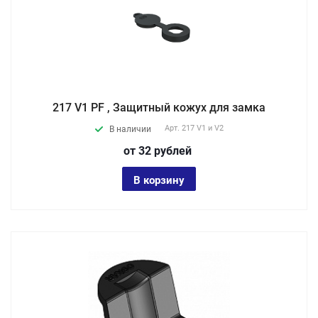
217 V1 PF , Защитный кожух для замка
Арт.
217 V1 и V2
В наличии
от 32
руб
лей
В корзину