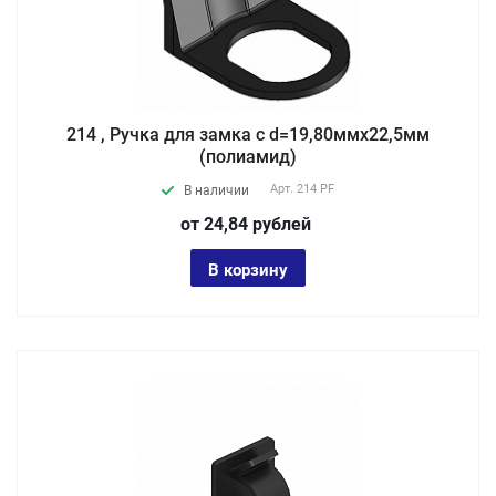
214 , Ручка для замка с d=19,80ммх22,5мм
(полиамид)
Арт.
214 PF
В наличии
от 24,84
руб
лей
В корзину