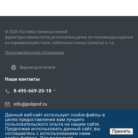
© 2026 Поставка промышленной
фурнитуры:замки,петли,уплотнитель,ручки из полиамида,изделия
из нержавеющей стали, кабельные клицы (хомуты) и т.д.
Пользовательское соглашение
Версия для печати
Наши контакты
8-495-669-20-18
info@poliprof.ru
Данный веб-сайт использует cookie-файлы в
ул. Восстания, 100, корп. 266Д
целях предоставления вам лучшего
пользовательского опыта на нашем сайте.
Продолжая использовать данный сайт, вы
Принять
соглашаетесь с использованием нами