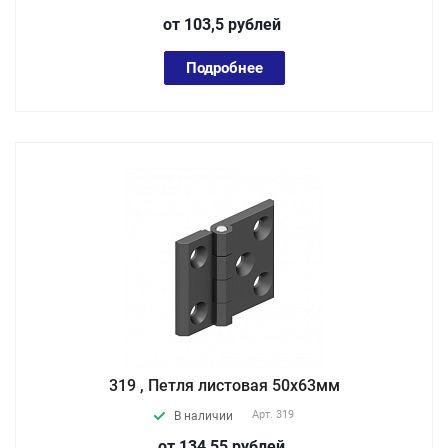
от 103,5
руб
лей
Подробнее
319 , Петля листовая 50х63мм
Арт.
319
В наличии
от 134,55
руб
лей