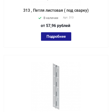
313 , Петля листовая ( под сварку)
Арт.
313
В наличии
от 57,96
руб
лей
Подробнее