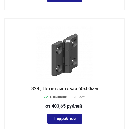
329 , Петля листовая 60х60мм
Арт.
329
В наличии
от 403,65
руб
лей
Подробнее