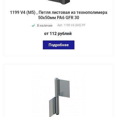
1199 V4 (М5) , Петля листовая из технополимера
50х50мм PA6 GFR 30
Арт.
1199 V4 (М5) PF
В наличии
от 112
руб
лей
Подробнее