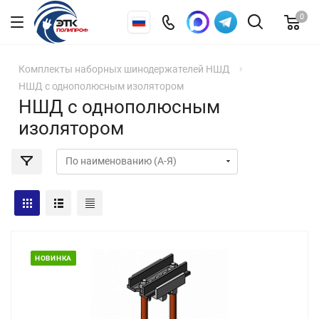
0
Комплекты наборных шинодержателей НШД
НШД с однополюсным изолятором
НШД с однополюсным
изолятором
НОВИНКА