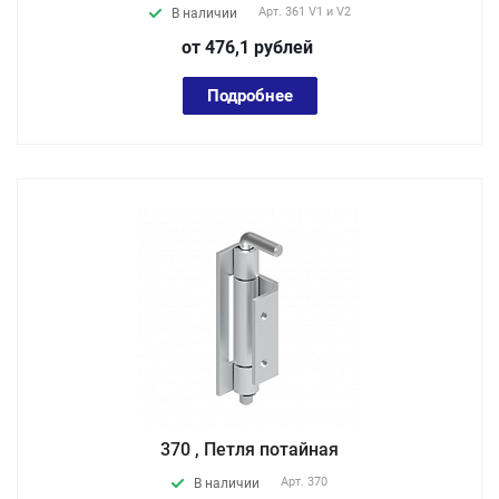
Арт.
361 V1 и V2
В наличии
от 476,1
руб
лей
Подробнее
370 , Петля потайная
Арт.
370
В наличии