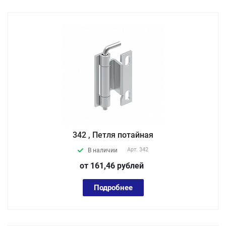
342 , Петля потайная
Арт.
342
В наличии
от 161,46
руб
лей
Подробнее