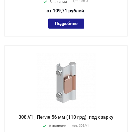
Арт.
300 -1
В наличии
от 109,71
руб
лей
Подробнее
308.V1 , Петля 56 мм (110 грд) под сварку
Арт.
308.V1
В наличии