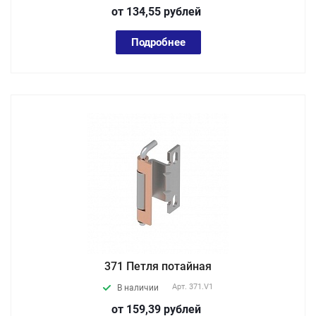
от 134,55
руб
лей
Подробнее
371 Петля потайная
Арт.
371.V1
В наличии
от 159,39
руб
лей