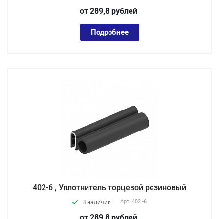
от 289,8
руб
лей
Подробнее
402-6 , Уплотнитель торцевой резиновый
Арт.
402 -6
В наличии
от 289,8
руб
лей