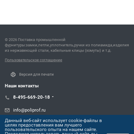
© 2026 Поставка промышленной
фурнитуры:замки,петли,уплотнитель,ручки из полиамида,изделия
из нержавеющей стали, кабельные клицы (хомуты) и т.д.
Пользовательское соглашение
Версия для печати
Наши контакты
8-495-669-20-18
info@poliprof.ru
Данный веб-сайт использует cookie-файлы в
ул. Восстания, 100, корп. 266Д
целях предоставления вам лучшего
пользовательского опыта на нашем сайте.