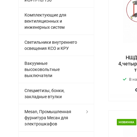
ИОРП-10/130
Комплектующие для
вентиляционных и
инженерных систем
Светильники внутреннего
освещения КСО и КРУ
НШД 
Вакуумные
4,четы
высоковольтные
выключатели
В н
Спецметизы, бонки,
закладные втулки
Mesan, Промышленная
фурнитура Месан для
НОВИНКА
электрошкафов