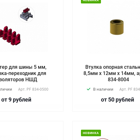
НОВИНКА
тер для шины 5 мм,
Втулка опорная сталь
вка-переходник для
8,5мм х 12мм х 14мм, а
золяторов НШД
834-8004
аличии
В наличии
Арт.
PF 834-0500
Арт.
PF 834
от 9
руб
лей
от 50
руб
лей
НОВИНКА