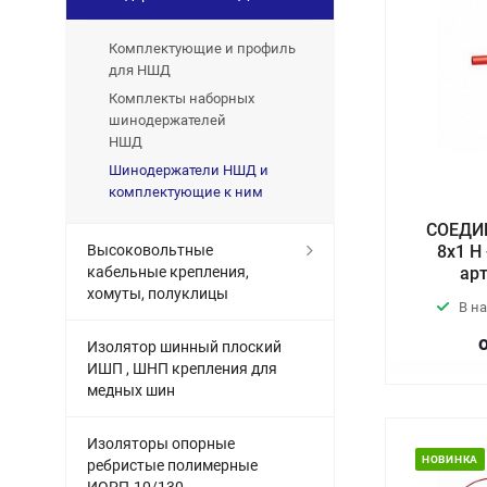
Комплектующие и профиль
для НШД
Комплекты наборных
шинодержателей
НШД
Шинодержатели НШД и
комплектующие к ним
СОЕДИ
Высоковольтные
8х1 Н
кабельные крепления,
арт
хомуты, полуклицы
В н
Изолятор шинный плоский
ИШП , ШНП крепления для
медных шин
Изоляторы опорные
НОВИНКА
ребристые полимерные