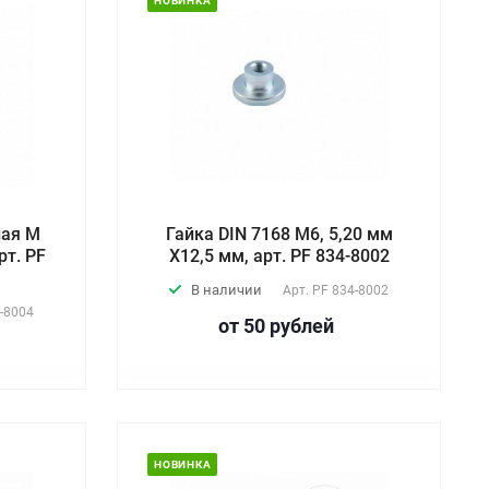
НОВИНКА
ная М
Гайка DIN 7168 М6, 5,20 мм
рт. PF
X12,5 мм, арт. PF 834-8002
В наличии
Арт.
PF 834-8002
-8004
от 50
руб
лей
НОВИНКА