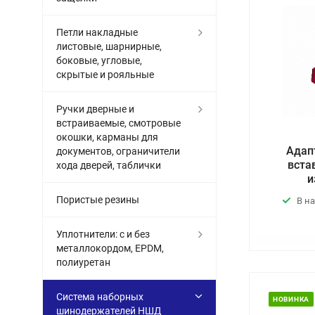
Петли накладные
листовые, шарнирные,
боковые, угловые,
скрытые и рояльные
Ручки дверные и
встраиваемые, смотровые
окошки, карманы для
Адап
документов, ограничители
вста
хода дверей, таблички
и
Пористые резины
В н
Уплотнители: с и без
металлокордом, EPDM,
полиуретан
Система наборных
НОВИНКА
шинодержателей НШД