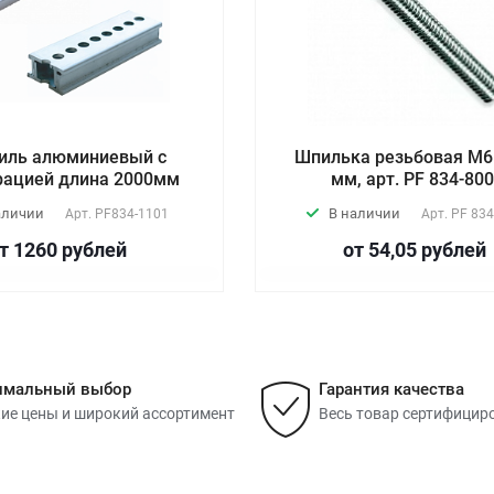
иль алюминиевый с
Шпилька резьбовая М6 
рацией длина 2000мм
мм, арт. PF 834-80
аличии
В наличии
Арт.
PF834-1101
Арт.
PF 834
т 1260
руб
лей
от 54,05
руб
лей
имальный выбор
Гарантия качества
ие цены и широкий ассортимент
Весь товар сертифицир