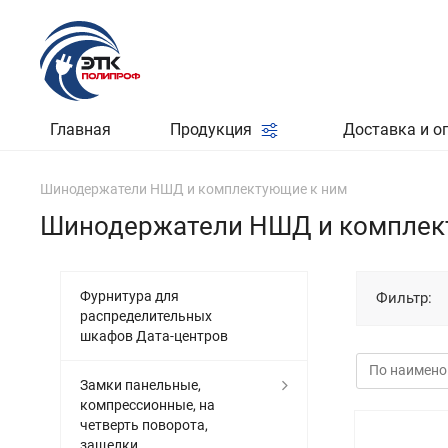
Главная
Продукция
Доставка и о
Шинодержатели НШД и комплектующие к ним
Шинодержатели НШД и комплек
Фурнитура для
Фильтр:
распределительных
шкафов Дата-центров
Замки панельные,
компрессионные, на
четверть поворота,
защелки