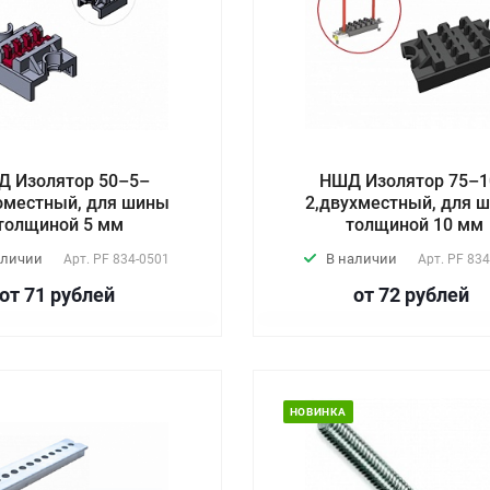
 Изолятор 50–5–
НШД Изолятор 75–1
оместный, для шины
2,двухместный, для 
толщиной 5 мм
толщиной 10 мм
аличии
В наличии
Арт.
PF 834-0501
Арт.
PF 834
от 71
руб
лей
от 72
руб
лей
НОВИНКА