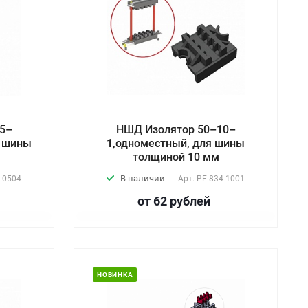
5–
НШД Изолятор 50–10–
я шины
1,одноместный, для шины
толщиной 10 мм
В наличии
-0504
Арт.
PF 834-1001
от 62
руб
лей
НОВИНКА