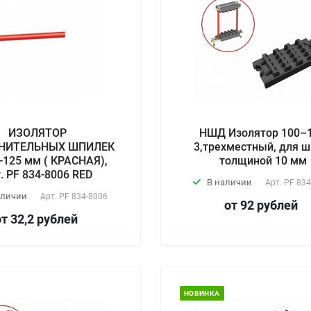
ИЗОЛЯТОР
НШД Изолятор 100–
НИТЕЛЬНЫХ ШПИЛЕК
3,трехместный, для 
 -125 мм ( КРАСНАЯ),
толщиной 10 мм
. PF 834-8006 RED
В наличии
Арт.
PF 834
аличии
Арт.
PF 834-8006
от 92
руб
лей
от 32,2
руб
лей
НОВИНКА