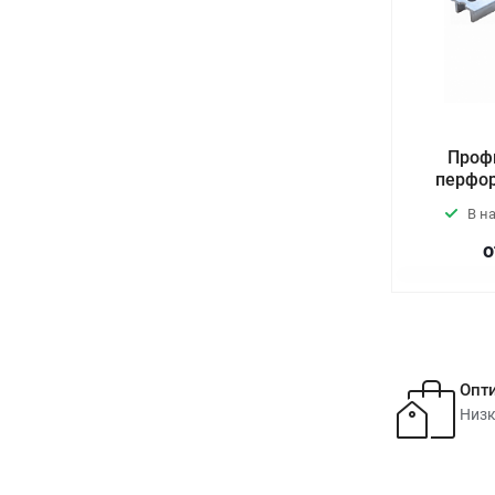
Проф
перфо
В н
о
Опт
Низк