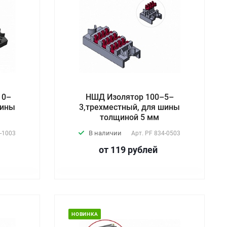
10–
НШД Изолятор 100–5–
шины
3,трехместный, для шины
толщиной 5 мм
В наличии
-1003
Арт.
PF 834-0503
от 119
руб
лей
НОВИНКА