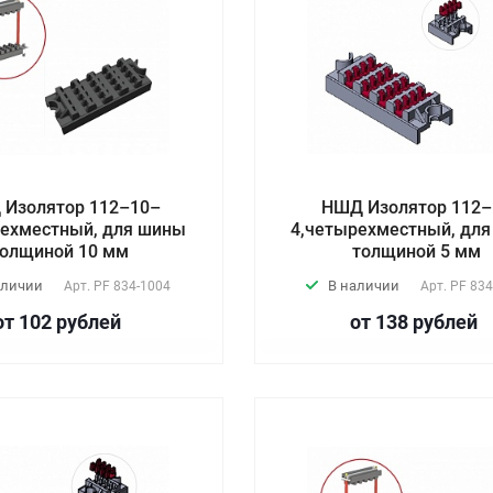
Изолятор 112–10–
НШД Изолятор 112–
рехместный, для шины
4,четырехместный, дл
толщиной 10 мм
толщиной 5 мм
аличии
В наличии
Арт.
PF 834-1004
Арт.
PF 834
от 102
руб
лей
от 138
руб
лей