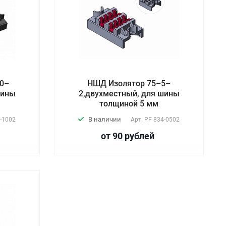
0–
НШД Изолятор 75–5–
шины
2,двухместный, для шины
толщиной 5 мм
В наличии
-1002
Арт.
PF 834-0502
от 90
руб
лей