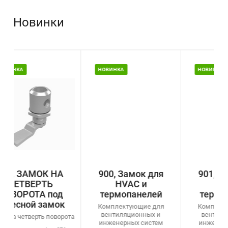
Новинки
НОВИНКА
НОВИНКА
900, Замок для
901, Замок для
HVAC и
HVAC и
термопанелей
термопанелей
Комплектующие для
Комплектующие для
вентиляционных и
вентиляционных и
ота
инженерных систем
инженерных систем