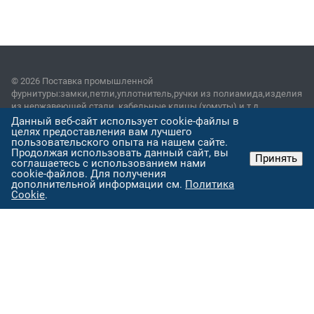
© 2026 Поставка промышленной
фурнитуры:замки,петли,уплотнитель,ручки из полиамида,изделия
из нержавеющей стали, кабельные клицы (хомуты) и т.д.
Данный веб-сайт использует cookie-файлы в
Пользовательское соглашение
целях предоставления вам лучшего
пользовательского опыта на нашем сайте.
Продолжая использовать данный сайт, вы
Принять
Версия для печати
соглашаетесь с использованием нами
cookie-файлов. Для получения
дополнительной информации см.
Политика
Наши контакты
Cookie
.
8-495-669-20-18
info@poliprof.ru
ул. Восстания, 100, корп. 266Д