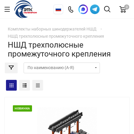
0
Комплекты наборных шинодержателей НШД
НШД трехполюсные промежуточного крепления
НШД трехполюсные
промежуточного крепления
НОВИНКА