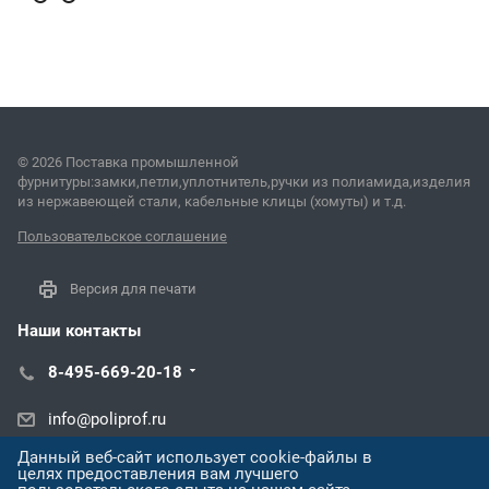
© 2026 Поставка промышленной
фурнитуры:замки,петли,уплотнитель,ручки из полиамида,изделия
из нержавеющей стали, кабельные клицы (хомуты) и т.д.
Пользовательское соглашение
Версия для печати
Наши контакты
8-495-669-20-18
info@poliprof.ru
Данный веб-сайт использует cookie-файлы в
ул. Восстания, 100, корп. 266Д
целях предоставления вам лучшего