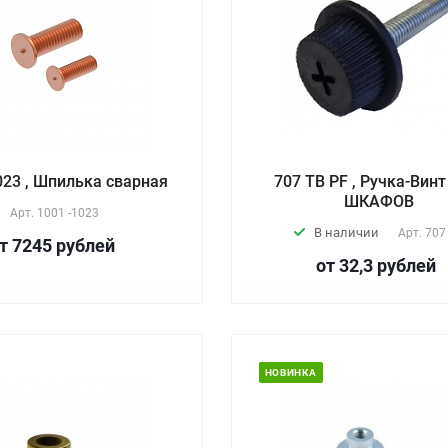
023 , Шпилька сварная
707 TB PF , Ручка-Вин
ШКАФОВ
Арт.
1001 -1023
В наличии
Арт.
707
т 7245
руб
лей
от 32,3
руб
лей
НОВИНКА