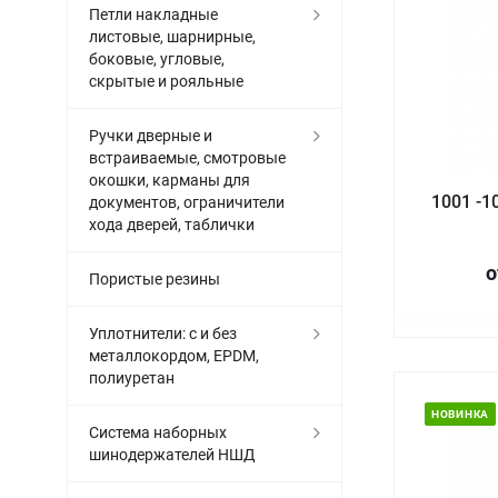
Петли накладные
листовые, шарнирные,
боковые, угловые,
скрытые и рояльные
Ручки дверные и
встраиваемые, смотровые
окошки, карманы для
1001 -1
документов, ограничители
хода дверей, таблички
о
Пористые резины
Уплотнители: с и без
металлокордом, EPDM,
полиуретан
НОВИНКА
Система наборных
шинодержателей НШД