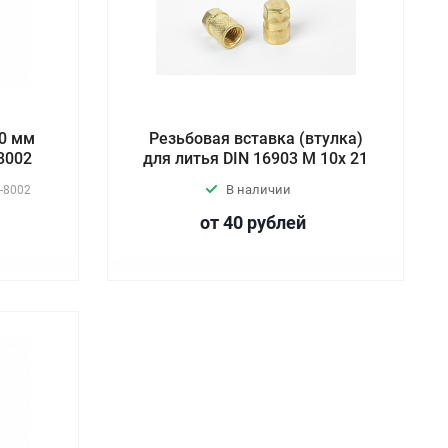
20 мм
Резьбовая вставка (втулка)
-8002
для литья DIN 16903 М 10х 21
В наличии
-8002
от 40
руб
лей