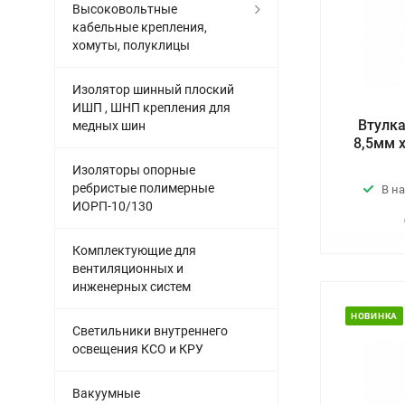
Высоковольтные
кабельные крепления,
хомуты, полуклицы
Изолятор шинный плоский
ИШП , ШНП крепления для
Втулка
медных шин
8,5мм х
Изоляторы опорные
ребристые полимерные
В н
ИОРП-10/130
Комплектующие для
вентиляционных и
инженерных систем
НОВИНКА
Светильники внутреннего
освещения КСО и КРУ
Вакуумные