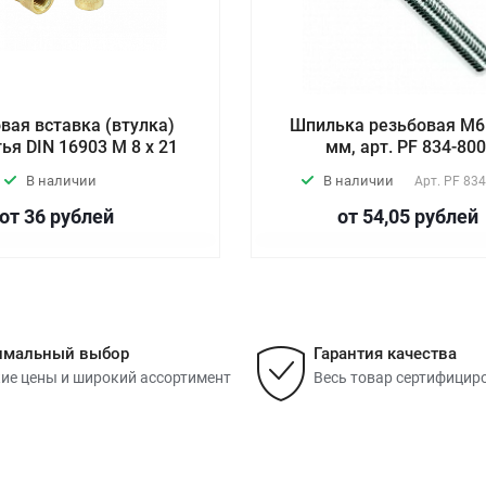
вая вставка (втулка)
Шпилька резьбовая М6 
ья DIN 16903 М 8 х 21
мм, арт. PF 834-80
В наличии
В наличии
Арт.
PF 834
от 36
руб
лей
от 54,05
руб
лей
имальный выбор
Гарантия качества
ие цены и широкий ассортимент
Весь товар сертифицир