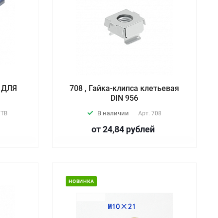
т ДЛЯ
708 , Гайка-клипса клетьевая
DIN 956
В наличии
 TB
Арт.
708
от 24,84
руб
лей
НОВИНКА