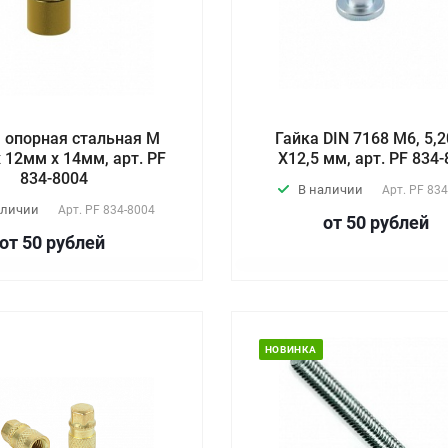
 опорная стальная М
Гайка DIN 7168 М6, 5,
 12мм х 14мм, арт. PF
X12,5 мм, арт. PF 834
834-8004
В наличии
Арт.
PF 834
аличии
Арт.
PF 834-8004
от 50
руб
лей
от 50
руб
лей
НОВИНКА