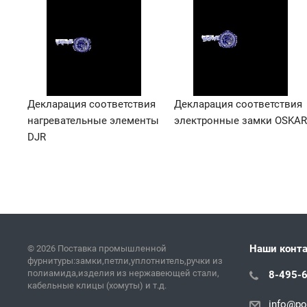
Декларация соответствия
Декларация соответствия
нагревательные элементы
электронные замки OSKAR
DJR
Наши конт
© 2026 Поставка промышленной
фурнитуры:замки,петли,уплотнитель,ручки из
полиамида,изделия из нержавеющей стали,
8-495-
кабельные клицы (хомуты) и т.д.
info@pol