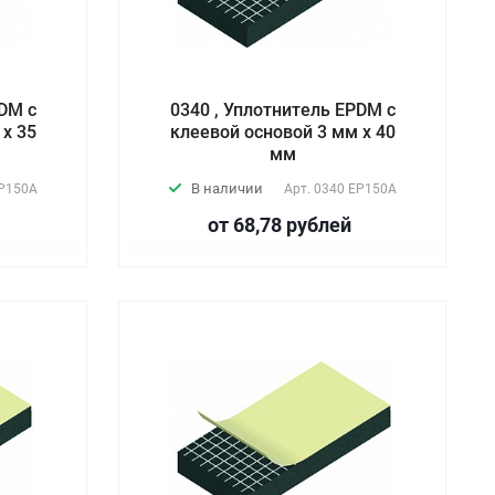
PDM с
0340 , Уплотнитель EPDM с
 х 35
клеевой основой 3 мм х 40
мм
В наличии
P150А
Арт.
0340 EP150А
от 68,78
руб
лей