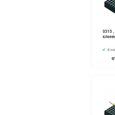
0315 
клеев
В н
о