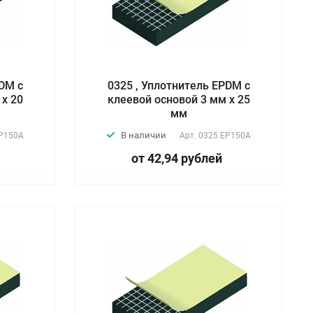
PDM с
0325 , Уплотнитель EPDM с
 х 20
клеевой основой 3 мм х 25
мм
В наличии
P150А
Арт.
0325 EP150А
от 42,94
руб
лей