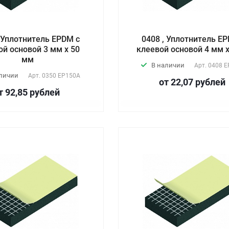
, Уплотнитель EPDM с
0408 , Уплотнитель E
ой основой 3 мм х 50
клеевой основой 4 мм 
мм
В наличии
Арт.
0408 E
аличии
Арт.
0350 EP150А
от 22,07
руб
лей
т 92,85
руб
лей