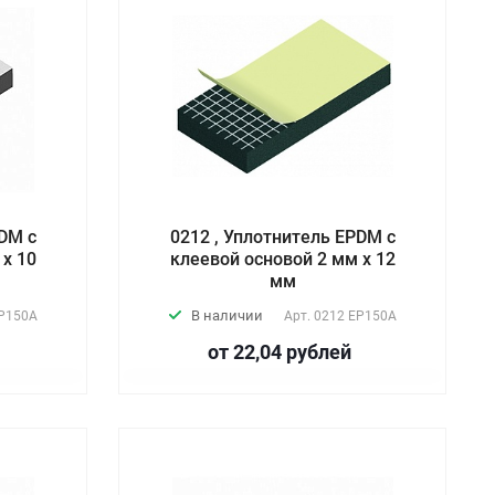
PDM с
0212 , Уплотнитель EPDM с
 х 10
клеевой основой 2 мм х 12
мм
В наличии
P150А
Арт.
0212 EP150А
от 22,04
руб
лей