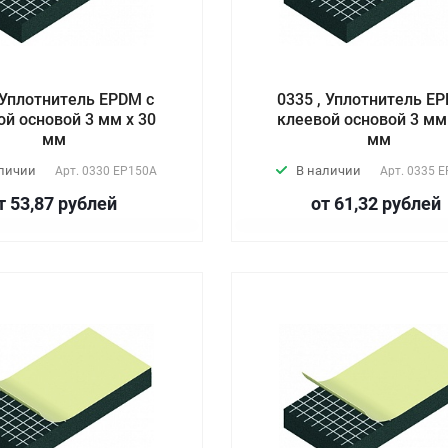
 Уплотнитель EPDM с
0335 , Уплотнитель E
ой основой 3 мм х 30
клеевой основой 3 мм
мм
мм
аличии
В наличии
Арт.
0330 EP150А
Арт.
0335 E
т 53,87
руб
лей
от 61,32
руб
лей