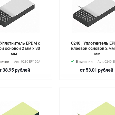
, Уплотнитель EPDM с
0240 , Уплотнитель E
ой основой 2 мм х 30
клеевой основой 2 мм
мм
мм
аличии
В наличии
Арт.
0230 EP150А
Арт.
0240 E
т 38,95
руб
лей
от 53,01
руб
лей