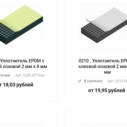
, Уплотнитель EPDM с
0210 , Уплотнитель E
й основой 2 мм х 8 мм
клеевой основой 2 мм
мм
аличии
Арт.
0208 EP150А
В наличии
Арт.
0210 E
т 18,03
руб
лей
от 19,95
руб
лей