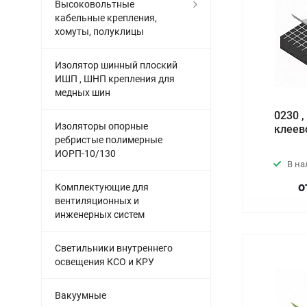
Высоковольтные
кабельные крепления,
хомуты, полуклицы
Изолятор шинный плоский
ИШП , ШНП крепления для
медных шин
0230 
Изоляторы опорные
клеев
ребристые полимерные
ИОРП-10/130
В н
о
Комплектующие для
вентиляционных и
инженерных систем
Светильники внутреннего
освещения КСО и КРУ
Вакуумные