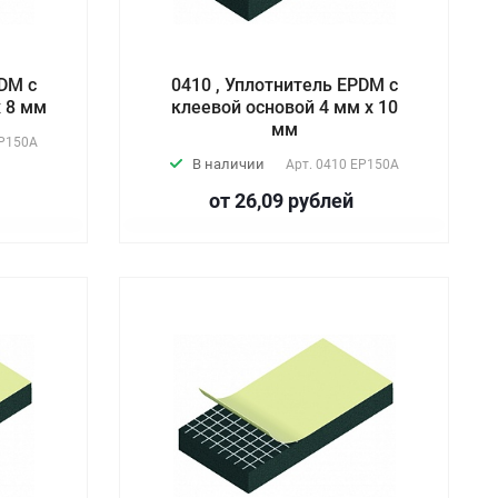
PDM с
0410 , Уплотнитель EPDM с
х 8 мм
клеевой основой 4 мм х 10
мм
P150А
В наличии
Арт.
0410 EP150А
от 26,09
руб
лей