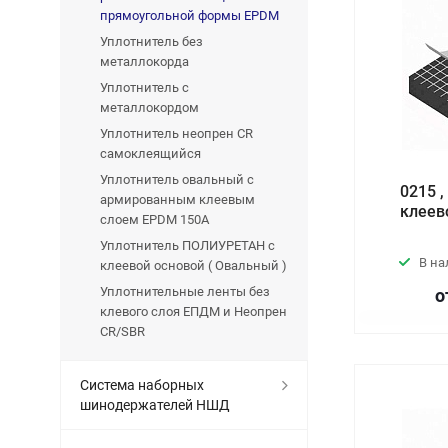
прямоугольной формы EPDM
Уплотнитель без
металлокорда
Уплотнитель с
металлокордом
Уплотнитель неопрен CR
самоклеящийся
Уплотнитель овальный с
0215 
армированным клеевым
клеев
слоем EPDM 150A
Уплотнитель ПОЛИУРЕТАН с
В н
клеевой основой ( Овальный )
Уплотнительные ленты без
о
клевого слоя ЕПДМ и Неопрен
CR/SBR
Система наборных
шинодержателей НШД