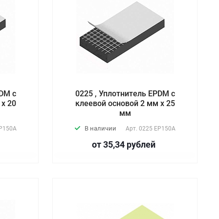
PDM с
0225 , Уплотнитель EPDM с
 х 20
клеевой основой 2 мм х 25
мм
В наличии
P150А
Арт.
0225 EP150А
от 35,34
руб
лей