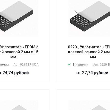
, Уплотнитель EPDM с
0220 , Уплотнитель E
ой основой 2 мм х 15
клеевой основой 2 мм
мм
мм
аличии
В наличии
Арт.
0215 EP150А
Арт.
0220 E
т 24,74
руб
лей
от 27,74
руб
лей