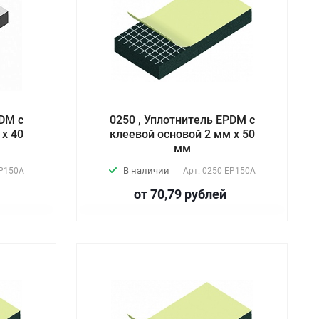
PDM с
0250 , Уплотнитель EPDM с
 х 40
клеевой основой 2 мм х 50
мм
В наличии
P150А
Арт.
0250 EP150А
от 70,79
руб
лей