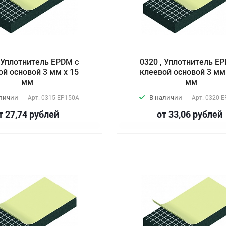
, Уплотнитель EPDM с
0320 , Уплотнитель E
ой основой 3 мм х 15
клеевой основой 3 мм
мм
мм
аличии
В наличии
Арт.
0315 EP150А
Арт.
0320 E
т 27,74
руб
лей
от 33,06
руб
лей