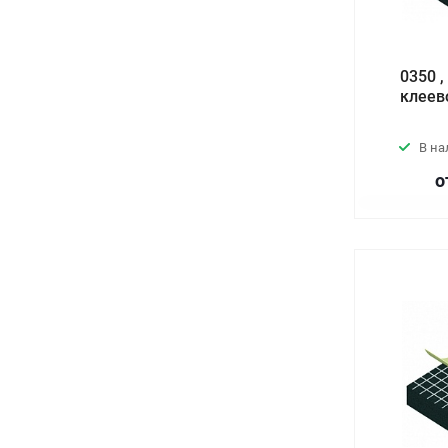
0350 
клеев
В н
о