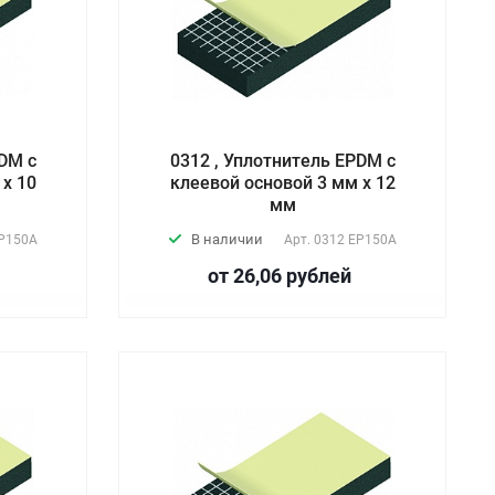
PDM с
0312 , Уплотнитель EPDM с
 х 10
клеевой основой 3 мм х 12
мм
В наличии
P150А
Арт.
0312 EP150А
от 26,06
руб
лей