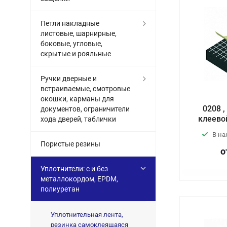
Петли накладные
листовые, шарнирные,
боковые, угловые,
скрытые и рояльные
Ручки дверные и
встраиваемые, смотровые
окошки, карманы для
0208 
документов, ограничители
клеево
хода дверей, таблички
В н
Пористые резины
о
Уплотнители: с и без
металлокордом, EPDM,
полиуретан
Уплотнительная лента,
резинка самоклеящаяся