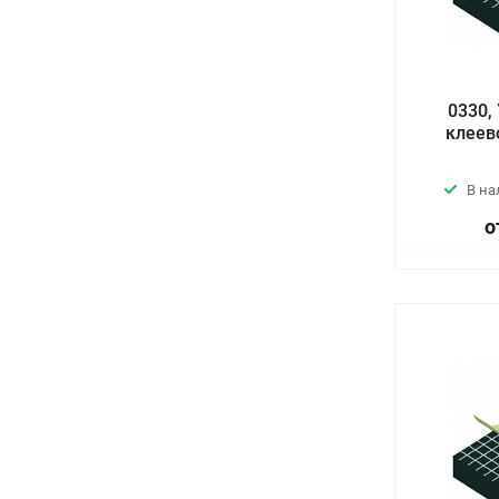
0330,
клеев
В н
о