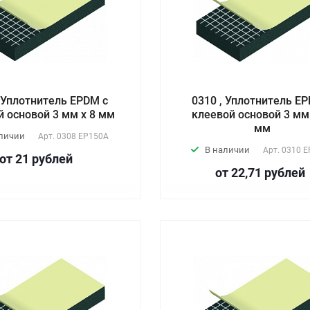
, Уплотнитель EPDM с
0310 , Уплотнитель E
й основой 3 мм х 8 мм
клеевой основой 3 мм
мм
аличии
Арт.
0308 EP150А
В наличии
Арт.
0310 E
от 21
руб
лей
от 22,71
руб
лей