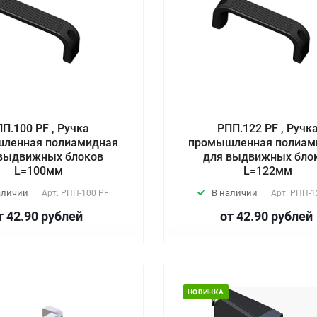
П.100 PF , Ручка
РПП.122 PF , Ручк
ленная полиамидная
промышленная полиам
выдвижных блоков
для выдвижных бло
L=100мм
L=122мм
аличии
В наличии
Арт.
РПП-100 PF
Арт.
РПП-1
т 42.90
руб
лей
от 42.90
руб
лей
НОВИНКА