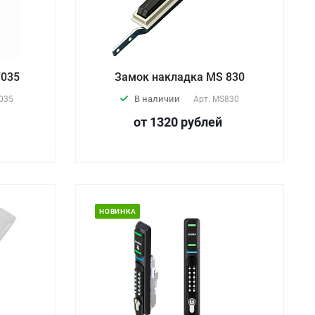
7035
Замок накладка MS 830
В наличии
035
Арт.
MS830
от 1320
руб
лей
НОВИНКА