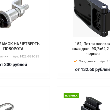
, ЗАМОК НА ЧЕТВЕРТЬ
152, Петля плоска
ПОВОРОТА
накладная 93,7х62,2
черная
личии
Арт.
1422 -038-025
Ожидается
Арт.
1
от 300
руб
лей
от 132.60
руб
лей
НОВИНКА