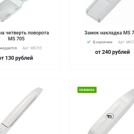
на четверть поворота
Замок накладка MS 
MS 705
В наличии
Арт.
MS7
жидается
Арт.
MS705
от 240
руб
лей
от 130
руб
лей
НОВИНКА