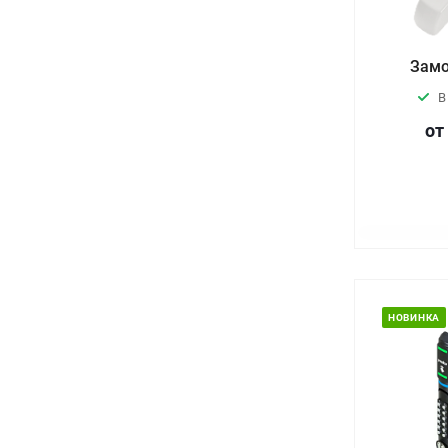
Замо
В
от
НОВИНКА