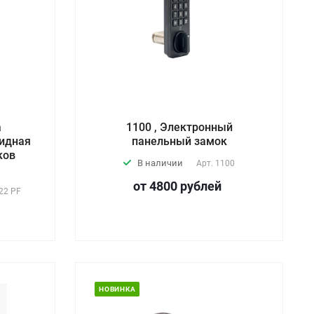
а
1100 , Электронный
идная
панельный замок
ков
В наличии
Арт.
1100
от 4800
руб
лей
22 PF
НОВИНКА