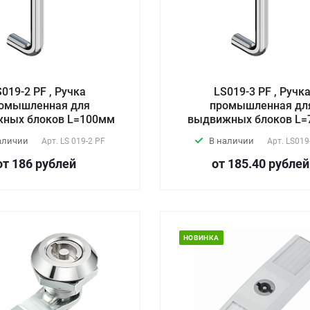
019-2 PF , Ручка
LS019-3 PF , Ручк
омышленная для
промышленная дл
ных блоков L=100мм
выдвижных блоков L
аличии
В наличии
Арт.
LS 019-2 PF
Арт.
LS019
от 186
руб
лей
от 185.40
руб
лей
НОВИНКА