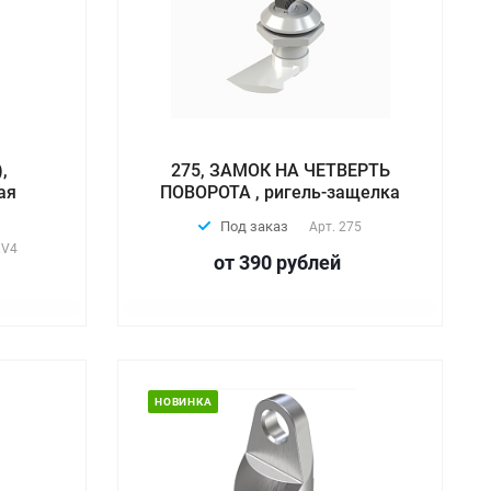
,
275, ЗАМОК НА ЧЕТВЕРТЬ
ая
ПОВОРОТА , ригель-защелка
Под заказ
Арт.
275
.V4
от 390
руб
лей
НОВИНКА