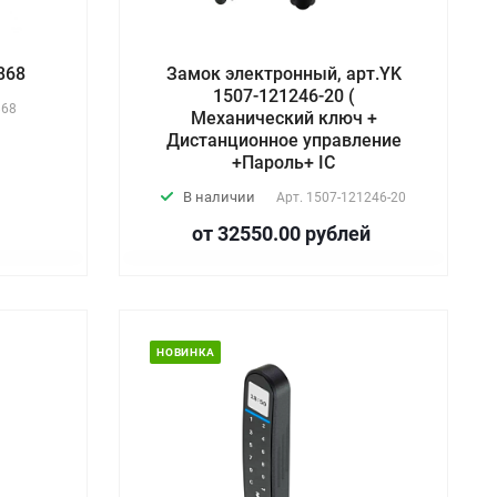
868
Замок электронный, арт.YK
1507-121246-20 (
868
Механический ключ +
Дистанционное управление
+Пароль+ IC
В наличии
Арт.
1507-121246-20
от 32550.00
руб
лей
НОВИНКА