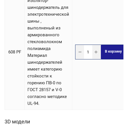
Изолятор-
шинодержатель для
электротехнической
шины ,
выполненый из
армированного
стекловолокном
полиамида
В корзину
608 PF
Материал
шинодержателей
имеет категорию
стойкости к
горению ПВ-0 по
ГОСТ 28157 и V-0
согласно методике
UL-94.
3D модели