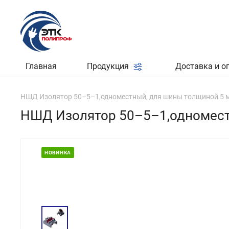
Главная
Продукция
Доставка и о
НШД Изолятор 50–5–1,одноместный, для шины толщиной 5 
НШД Изолятор 50–5–1,одномест
НОВИНКА