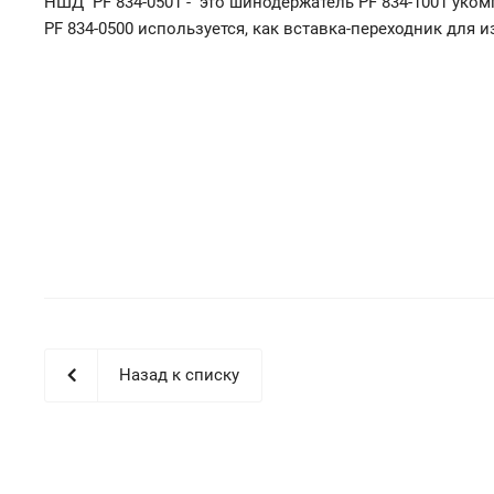
НШД PF 834-0501 - это шинодержатель PF 834-1001 уко
PF 834-0500 используется, как вставка-переходник для и
Назад к списку