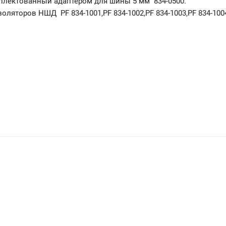
мплектованный адаптером для шины 5 мм 834-0500.
золяторов НШД PF 834-1001,PF 834-1002,PF 834-1003,PF 834-100