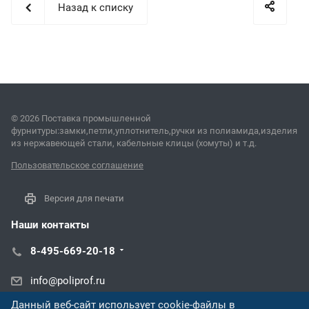
Назад к списку
© 2026 Поставка промышленной
фурнитуры:замки,петли,уплотнитель,ручки из полиамида,изделия
из нержавеющей стали, кабельные клицы (хомуты) и т.д.
Пользовательское соглашение
Версия для печати
Наши контакты
8-495-669-20-18
info@poliprof.ru
Данный веб-сайт использует cookie-файлы в
ул. Восстания, 100, корп. 266Д