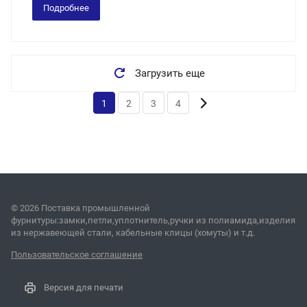
Подробнее
Загрузить еще
1
2
3
4
© 2026 Поставка промышленной
фурнитуры:замки,петли,уплотнитель,ручки из полиамида,изделия
из нержавеющей стали, кабельные клицы (хомуты) и т.д.
Пользовательское соглашение
Версия для печати