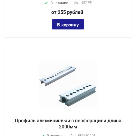
Арт.
607 PF
В наличии
от 255
руб
лей
В корзину
Профиль алюминиевый с перфорацией длина
2000мм
Арт.
PF834-1101