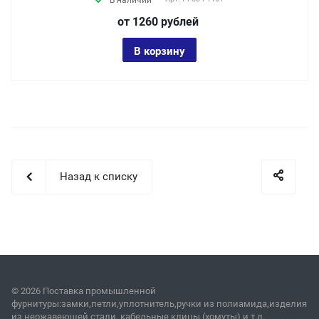
В наличии
от 1260
руб
лей
В корзину
Назад к списку
© 2026 Поставка промышленной
фурнитуры:замки,петли,уплотнитель,ручки из полиамида,изделия
из нержавеющей стали, кабельные клицы (хомуты) и т.д.