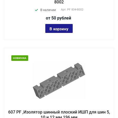
8002
Арт.
PF 834-8002
В наличии
от 50
руб
лей
В корзину
НОВИНКА
607 PF ,Изолятор шинный плоский ИШП для шин 5,
10 и 12 мм 196 мм