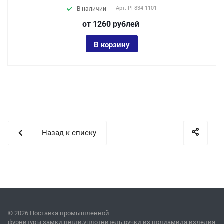
Арт.
PF834-1101
В наличии
от 1260
руб
лей
В корзину
Назад к списку
© 2026 Поставка промышленной
фурнитуры:замки,петли,уплотнитель,ручки из полиамида,изделия