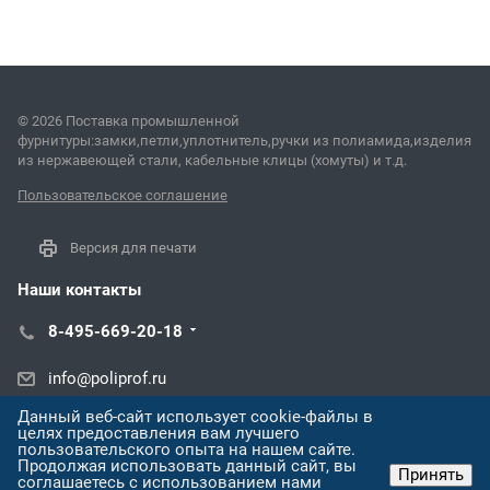
© 2026 Поставка промышленной
фурнитуры:замки,петли,уплотнитель,ручки из полиамида,изделия
из нержавеющей стали, кабельные клицы (хомуты) и т.д.
Пользовательское соглашение
Версия для печати
Наши контакты
8-495-669-20-18
info@poliprof.ru
Данный веб-сайт использует cookie-файлы в
ул. Восстания, 100, корп. 266Д
целях предоставления вам лучшего
пользовательского опыта на нашем сайте.
Продолжая использовать данный сайт, вы
Принять
соглашаетесь с использованием нами